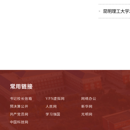
昆明理工大学
常用链接
书记校长信箱
VPN虚拟网
网络办公
预决算公开
人民网
新华网
共产党员网
学习强国
光明网
中国科技网