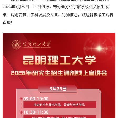
202
6
年
3
月
2
5
日
—
26
日进行，带你全方位了解学校相关招生政
策、调剂要求、学科发展及专业、导师信息，欢迎各位考生观看
直播！