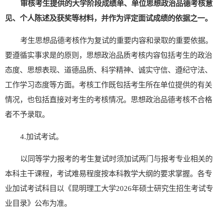
审核考生提供的大学阶段成绩单、单位思想政治品德考核意
见、个人陈述及获奖等材料，并作为评定面试成绩的依据之一。
考生思想品德考核作为复试的重要内容和录取
的重要依据。
要遵循实事求是的原则，
思想政治品质考核内容包括考生的
政治
态度、思想表现、道德品质、科学精神、诚实守信、遵纪守法、
工作学习态度等方面。考核工作既包括考生所在单位提供的有关
情况，也包括直接对考生的考核情况。
思想政治品德考核不合格
者不予录取。
4.
加试考试。
以
同等学力
报考的
考生复试时须加试两门与报考专业相关的
本科主干课程，考试难易程度按本科教学大纲的要求掌握。各专
业加试考试科目以《
昆明理工大学
2026
年硕士研究生
招生
考试
专
业目录
》公布为准。