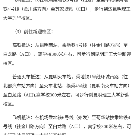
铁
4
号线（金川路方向）至苏家塘站（
C
口），步行到达昆明理工
大学
莲华
校区。
（3）
前往新迎校区：
高铁抵达：从昆明南站，乘地铁
4
号线（往金川路方向）至
白龙路（
A
口），离学校
300
米左右，可步行到昆明理工大学新迎
校区。
普通火车抵达：从昆明火车站，乘地铁
1
号线环城南路（往
北部汽车站方向）至火车北站，换乘
4
号线（昆明南火车站方向）
至白龙路（
A
口
),
离学校
300
米左右，可步行到昆明理工大学新迎
校区。
飞机抵达：在机场乘地铁
6
号线（始发）至菊华站换乘地铁
4
号线（往金川路方向）至白龙路（
A
口），离学校
300
米左右，可