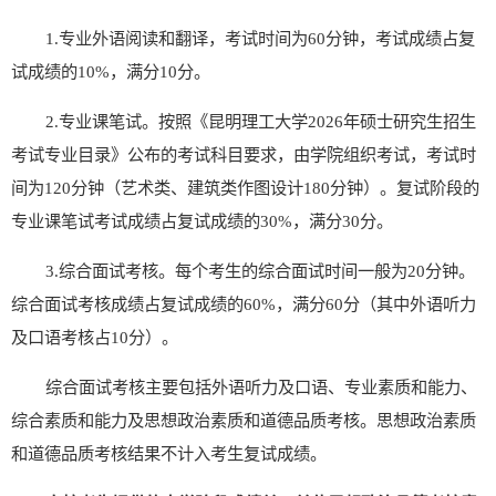
1.
专业外语阅读和翻译，考试时间为
60
分钟，考试成绩占复
试成绩的
10%
，满分
10
分。
2.
专业课笔试。按照《
昆明理工大学
2026
年硕士研究生
招生
考试
专业目录》公布的考试科目要求
，
由学院组织考试，考试时
间为
120
分钟（艺术类、建筑类作图设计
180
分钟）。复试阶段的
专业课笔试考试成绩占复试成绩的
30%
，满分
30
分。
3.
综合面试考核。每个考生的综合面试时间一般为
20
分钟。
综合面试考核成绩占复试成绩的
60%
，满分
60
分（其中外语听力
及口语考核占
10
分）。
综合面试考核主要包括外语听力及口语、专业素质和能力、
综合素质和能力及思想政治素质和道德品质考核。思想政治素质
和道德品质考核结果不计入考生复试成绩。