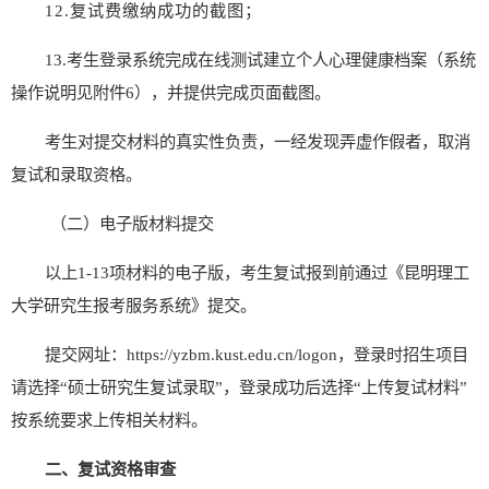
12.
复试费缴纳成功的截图
；
13.
考生
登录系统完成在线测试建立个人心理健康档案
（
系统
操作说明见附件
6
）
，并提供完成页面截图。
考生对提交材料的真实性负责，一经发现弄虚作假者，取消
复试和录取
资格。
（二）
电子版材料提交
以上
1-13
项材料的电子版，
考生
复试报到前
通过《昆明理工
大学
研究生报考服务系统》提交
。
提交网址：
https://yzbm.kust.edu.cn/logon
，登录时招生项目
请选择
“硕士研究生复试录取”，登录成功后选择“上传复试材料”
按系统要求上传相关材料。
二、复试资格审查