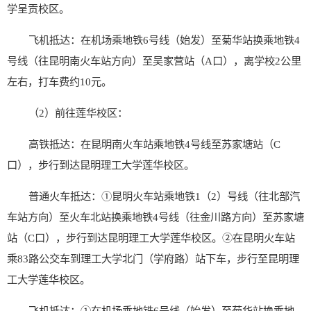
学
呈贡
校区。
飞机抵达：在机场乘地铁
6
号线（始发）至菊华站换乘地铁
4
号线（
往
昆明南火车站方向）至吴家营站（
A
口），离学校
2
公里
左右，打
车
费约
10
元。
（
2
）前往
莲华校区
：
高铁抵达：在昆明南火车站乘地铁
4
号线至苏家塘站（
C
口），步行到达昆明理工大学
莲华
校区。
普通火车抵达：
①昆明火车站乘地铁
1
（
2
）号线（
往
北部汽
车站方向）至火车北站换乘地铁
4
号线（
往
金川路方向）至苏家塘
站（
C
口），步行到达昆明理工大学
莲华校区
。
②在昆明火车站
乘
83
路公交车到理工大学北门（学府路）站下车，步行至昆明理
工大学
莲华
校区。
飞机抵达：
①在机场乘地铁
6
号线（始发）至菊华站换乘地