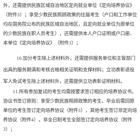
外，还需提供民族区域自治地区定向就业单位《定向培养协议》
（附件
3
）；享受少数民族照顾政策的往届考生（户口和工作单位
均在国务院公布的民族区域自治地区，且定向就业单位为原单位
的少数民族在职人员考生），还需提供本人户口证明或户口册、
本单位《定向培养协议》（附件
3
）；
10.
加
分考生
除上述材料外，
还需提供服务单位和主管部门
出具的服务期满和考核合格相关证明和支撑材料；
立功表彰退役
军人免试
考生除上述材料外，还需提供
立功表彰
证明材料。
1
1
.
所有参加复试的考生均需按要求签订相应的培养协议书。
协议书签订原则：享受少数民族照顾政策的考生、毕业后需回原
单位的考生签订定向培养协议（附件
3
），其
他
考生签订非定向培
养协议（附件
4
）。非全日制考生全部签订定向培养协议（附件
3
）
；