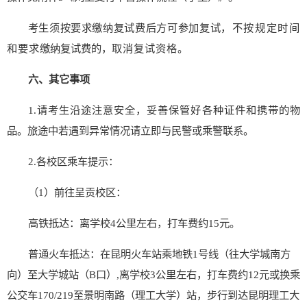
考生须按要求缴纳复试费后方可参加复试
，不按规定时间
和要求
缴纳复试费的，
取消复试资格。
六、其它事项
1.
请考生沿途注意安全，妥善保管好各种证件和携带的物
品。旅途中若遇到异常情况请立即与民警或乘警联系。
2.
各校区乘车提示：
（
1
）前往
呈贡
校区：
高铁抵达：离学校
4
公里左右，打
车
费约
1
5
元。
普通火车抵达：在昆明火车站乘地铁
1
号线（
往
大学城南方
向）至大学城站（
B
口）
,
离学校
3
公里左右，打
车
费约
1
2
元或换乘
公交车
170/219
至景明南路（理工大学）站，步行到达昆明理工大