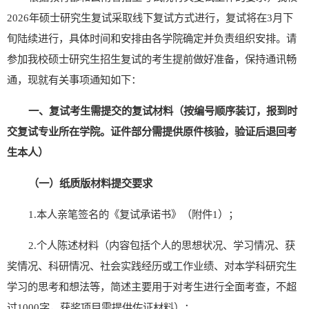
202
6
年硕士研究生复试
采取线下复试方式
进行，复试将在
3
月下
旬陆续进行，具体时间和安排由各学院确定并负责组织
安排
。
请
参加我校硕士研究生招生复试的考生提前做好准备，保持通讯畅
通，现就有关事项通知如下：
一、
复试考生需提交的复试材料（
按编号顺序装订，报到时
交复试专业所在学院。证件部分需提供原
件
核
验，验证后退回考
生本人）
（
一
）
纸质版材料提交要求
1.
本人亲笔签名的《复试承诺书》（附件
1
）；
2.
个人陈述材料（内容包括个人的思想状况、学习情况、获
奖情况、科研情况、社会实践经历或工作业绩、对本学科研究生
学习的思考和想法等，简述主要用于对考生进行全面考查，不超
过
1000
字，获奖项目需提供佐证材料）；