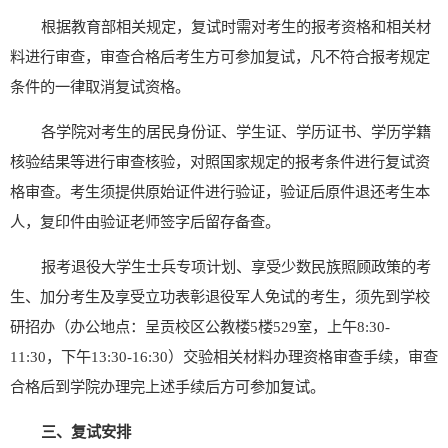
根据教育部相关规定，复试时需对考生的报考资格和相关材
料进行审查，审查合格
后
考生方可参加复试，凡不符合报考规定
条件的一律取消复试资格。
各学院对考生的居民身份证、学生证、学历证书、学历学籍
核验结果等进行审查核验，对照国家规定的报考条件进行复试资
格审查。考生须提供原始证件进行验证，验证后原件退还考生本
人，复印件由验证老师签字后留存备查。
报考退役大学生士兵专项计划
、
享受少数民族照顾政策的考
生
、
加分考生及享受
立功表彰退役军人免试
的考生，须
先
到学校
研招办（办公地点：
呈贡校区
公教楼
5
楼
529
室，上午
8:30-
11:30
，下午
13:30-16:30
）
交验相关材料
办理资格审查手续，审查
合格后
到
学院办理完上述手续
后
方可参加复试。
三、复试安排