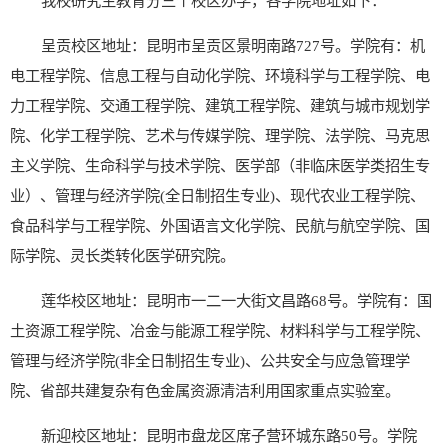
我校研究生教育分
三
个校区办学，各学院地址如下：
呈贡校区
地址：昆明市
呈贡区
景明南路
727
号。学院有：机
电工程学院、信息工程与自动化学院、环境科学与工程学院、电
力工程学院、交通工程学院、建筑工程学院、建筑与城市规划学
院、化学工程学院、艺术与传媒学院、理学院、法学院、马克思
主义学院、生命科学与技术学院、医学
部
（非临床医学类招生专
业）、管理与经济学院
(
全日制招生专业
)
、现代农业工程学院、
食品科学与工程学院、外国语言文化学院、民航与航空学院、国
际学院、灵长类转化医学研究院。
莲华校区
地址：昆明市一二一大街文昌路
68
号。学院有：国
土资源工程学院、冶金与能源工程学院、材料科学与工程学院、
管理与经济学院
(
非全日制招生专业
)
、公共安全与应急管理学
院、
省部共建复杂有色金属资源清洁利用
国家重点实验室。
新迎校区地址：昆明市盘龙区席子营环城东路
50
号。学院