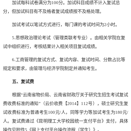
加试每科试卷满分为
100
分。加试科目成绩不计入复试总
分，但加试科目有不及格者复试成绩按不及格处理。
加试考试以笔试方式进行，每门课的考试时间为
2
小时。
5.
思想政治理论考试（管理类联考专业）。由相关学院在复
试中组织进行，考核结果计入相关项目复试成绩。
6.
工商管理的复试方式、复试内容、复试时间、分数占比等
规定和要求
，
由管理与经济学
院制定并通知考生。
五、复试费
根据
“云南省物价局、云南省财政厅关于研究生招生考试复试
费收费标准的通知”（云价收费【
2014
】
112
号），硕士研究生复
试收费标准为普通考生
100
元
/
人，同等学力等加试考生为
180
元
/
人。复试费通过《昆明理工大学校园统一支付平台》支付，具体
操作见附件
5
《网上支付平台操作流程（学生）》。