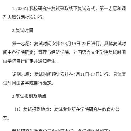
1.
202
6
年我校研究生复试采取
线下复试
方式，第一志愿和调
剂志愿分两批次进行。
2.
复试时间
第一志愿：复试
时间安排在
3
月
19
日
-
22
日进行，具体复试时
间由各学院确定
；
管理与经济学院、外国语言文化学院复试时间
由学院自行确定并通知考生
。
调剂志愿：复试时间
预计
安排在
4
月
11
日
-1
7
日进行，具体复
试时间由各学院自行确定。
3.
复试报到及地点
（
1
）复试报到地点：复试专业所在学院研究生教育办公
室。