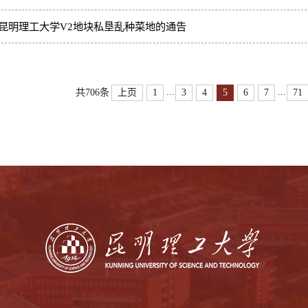
昆明理工大学V2地块私垦乱种菜地的通告
...
...
上页
1
3
4
5
6
7
71
共706条