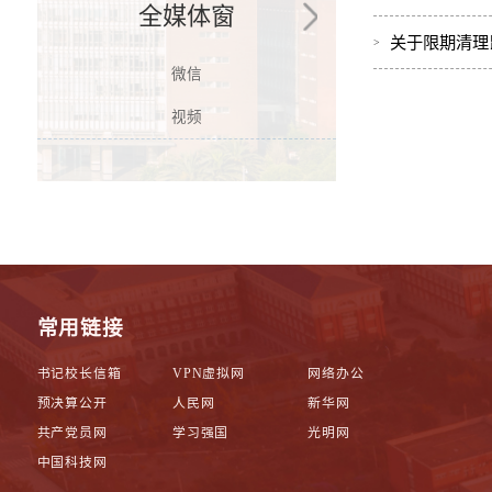
全媒体窗
关于限期清理
微信
视频
常用链接
书记校长信箱
VPN虚拟网
网络办公
预决算公开
人民网
新华网
共产党员网
学习强国
光明网
中国科技网