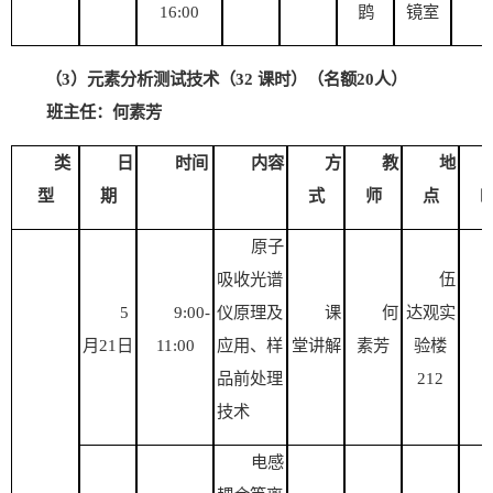
1
6
:00
鹍
镜室
（
3）元素分析测试技术（32 课时）（名额20人）
班主任：何素芳
类
日
时间
内容
方
教
地
型
期
式
师
点
原子
吸收光谱
伍
5
9
:
00-
仪
原理
及
课
何
达观实
月
21日
11
:
00
应用、样
堂讲解
素芳
验楼
品前处理
2
12
技术
电感