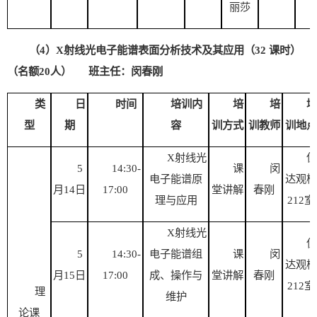
丽莎
（
4）
X射线光电子能谱
表面分析技术及其应用（
32 课时）
（名额20人）
班主任：闵春刚
类
日
时间
培训内
培
培
培
型
期
容
训方式
训教师
训地点
X射线光
伍
5
14:30-
课
闵
电子能谱原
达观楼
月
14
日
17:00
堂讲解
春刚
理与应用
212室
X射线光
伍
5
14:30-
电子能谱组
课
闵
达观楼
月
15
日
17:00
成、操作与
堂讲解
春刚
212室
理
维护
论课