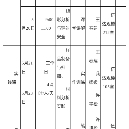
线
伍
5
9:00-
形分析
课
王
达观楼
2
月
20
日
1
1
:00
与辐射
堂讲解
春建
212
室
安全
样
王
品制备
春建
5
月
21
工作
与扫
伍
日
日
实
实
龚
描、
达观楼
1
践课
作训练
媛媛
4
课
105
室
材
5
月
23
时
/
人
/天
许
料分析
日
艳松
实践
许
笔
伍
艳松