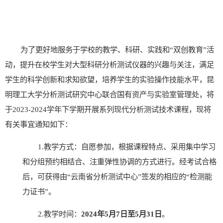
为了更
好地服务于学校的教学、科研、实践和
“双创教育”活
动，提升在校学生对大型科研分析测试仪器的兴趣与关注，满足
学生的科学创新和求知欲望，培养学生的实验操作技能水平，昆
明理工大学分析测试研究中心联合国有资产与实验室管理处，将
于
2023-2024学年下学期
开展系列现代分析测试技术课程，现将
有关事宜通知如下：
1.
教学方式：自愿参加，根据课程特点、采用集中学习
和分组预约相结合、注重弹性协调的方式进行。经考试合格
后，可获得由
“
云南省分析测试中心
”
签发的相应的
“检测能
力证书”。
2.
教学时间：
20
24年5月
7
日至
5月
31
日
。