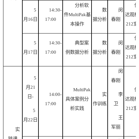
分析软
伍
5
14:30-
数
闵
件
MultiPak基
达观楼
月
16
日
17:00
据分析
春刚
本操作
212室
伍
5
14:30-
典型案
数
闵
达观楼
月
17
日
17:00
例数据分析
据分析
春刚
212室
闵
5
春刚
月
21
MultiPak
伍
14:00-
实
李
日
-
具体案例分
达观楼
17:00
作训练
卫
析实践
212
室
5
王
月
22日
军丽
实
践课