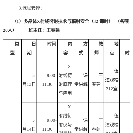
3.
课程安排：
（
1）多晶体
X射线衍射技术与辐射安全
（
32 课时） （名额
20人） 班主任：王春建
类
日
时间
内
方
教
地
型
期
容
式
师
点
时
X
伍
5
9:00-
射线衍
课
王
达观楼
3
月
13
日
1
1:30
射原理
堂讲解
春建
212
室
与应用
X
射线
衍
伍
5
9:00-
课
王
射仪
与
达观楼
3
月
14
日
1
1:30
堂讲解
春建