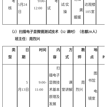
考
9:00-
考
5
月
24
试
/实
达观楼
4
核
12:00
试
龚
日
操
105
室
媛媛
（
2）扫描电子显微镜测试技术（32 课时）（名额20人）
班主任：周烈兴
类
日
时间
内
方
教
地
型
期
容
式
师
点
时
扫
图
描电子
书馆
5
9:00-
显微技
课
周
月
13日
1
1
:00
术基本
堂讲解
烈兴
电
原理及
镜室
发展