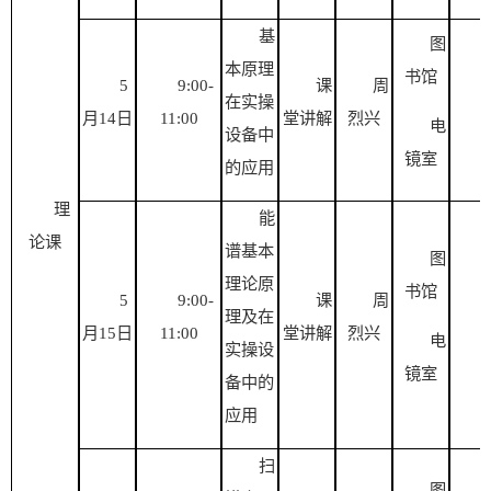
基
图
本原理
书馆
5
9:00-
课
周
在实操
月
14日
1
1
:00
堂讲解
烈兴
电
设备中
镜室
的应用
理
能
论课
谱基本
图
理论原
书馆
5
9:00-
课
周
理及在
月
15日
1
1
:00
堂讲解
烈兴
电
实操设
镜室
备中的
应用
扫
图