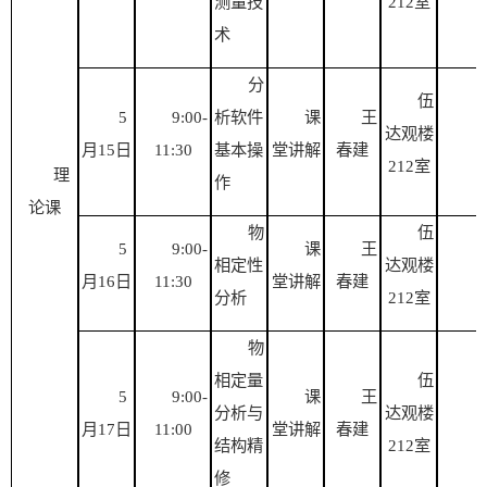
测量技
212
室
术
分
伍
5
9:00-
析软件
课
王
达观楼
3
月
15
日
1
1:30
基本操
堂讲解
春建
212
室
理
作
论课
物
伍
5
9:00-
课
王
相
定性
达观楼
3
月
16
日
1
1:30
堂讲解
春建
分析
212
室
物
相定量
伍
5
9:00-
课
王
分析与
达观楼
2
月
17
日
1
1
:00
堂讲解
春建
结构精
212
室
修