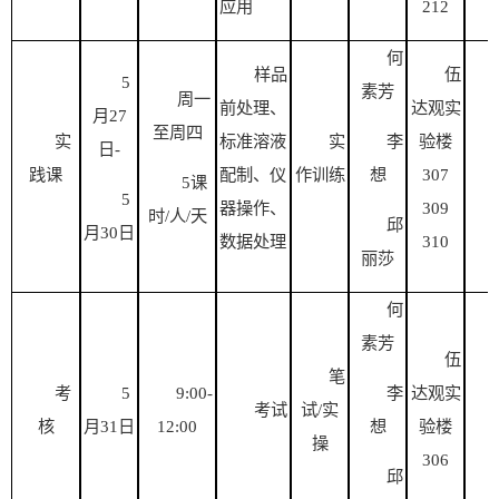
应用
2
12
何
样品
伍
5
素芳
周一
前处理、
达观实
月
27
至周
四
实
标准溶液
实
李
验楼
日
-
践课
配制、仪
作训练
想
307
5
课
5
器操作、
309
时
/
人
/
天
邱
月
30日
数据处理
310
丽莎
何
素芳
伍
笔
考
5
9:00-
李
达观实
考试
试
/实
核
月
31日
12:00
想
验楼
操
306
邱