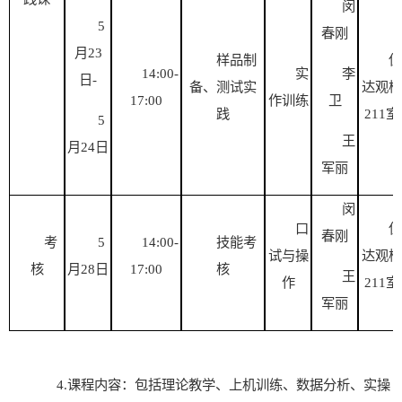
闵
5
春刚
月
23
样品制
伍
14
:00-
实
李
日
-
备、测试实
达观楼
17:00
作训练
卫
践
211室
5
王
月
24日
军丽
闵
口
伍
春刚
考
5
14:00-
技能考
试与操
达观楼
核
月
28
日
17:00
核
王
作
211室
军丽
4.
课程内容：包括理论教学、上机训练、数据分析、实操