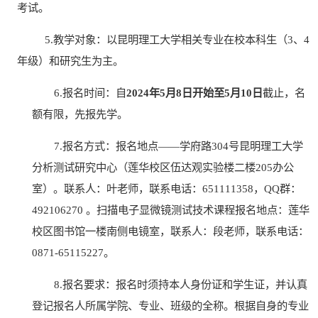
考试。
5.
教学对象：以昆明理工大学相关专业在校本科生（
3、4
年级）和研究生为主。
6.报名时间：自
20
24年
5
月
8日开始至
5
月
10
日
截止
，名
额有限，先报先学。
7.报名方式：报名地点——学府路
304
号昆明理工大学
分析测试研究中心（莲华校区伍达观实验楼二楼
205办公
室）。联系人：叶老师，联系电话：
6511
11358，
QQ群：
492106270 。
扫描电子显微镜测试技术课程报名地点：莲华
校区
图书馆一楼南侧电镜室，联系人：段老师，联系电话：
0871-65115227。
8.报名要求：报名时须持本人身份证和学生证，并认真
登记报名人所属学院、专业、班级的全称。根据自身的专业