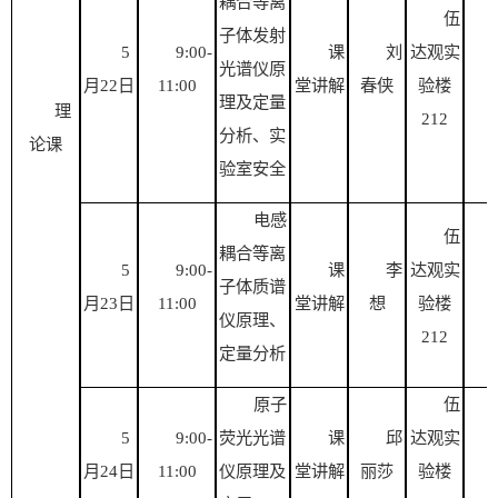
耦合等离
伍
子体发射
5
9
:
00-
课
刘
达观实
光谱仪原
月
22日
11
:
00
堂讲解
春侠
验楼
理及定量
理
2
12
分析、实
论课
验室安全
电感
伍
耦合等离
5
9
:
00-
课
李
达观实
子体质谱
月
23日
11
:
00
堂讲解
想
验楼
仪原理、
2
12
定量分析
原子
伍
5
9
:
00-
荧光光谱
课
邱
达观实
月
24日
11
:
00
仪原理及
堂讲解
丽莎
验楼