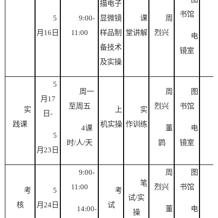
描电子
书馆
5
9:00-
显微镜
课
周
月
16日
1
1
:00
样品制
堂讲解
烈兴
电
备技术
镜室
及实操
5
周一
周
图
月
17
至周
五
烈兴
书馆
实
上
实
日
-
践课
机实操
作训练
4
课
董
电
5
时
/人/天
鹍
镜室
月
23日
9:00-
周
图
笔
1
1
:00
烈兴
书馆
考
5
考
试
/实
核
月
24日
试
14
:00-
董
电
操