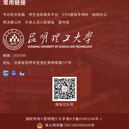
常用链接
书记校长信箱
师生信息服务平台
VPN虚拟专用网
网络办公
预决算公开
外来人员入校审批
图书馆
邮编：650500
地址：云南省昆明市呈贡区景明南路727号
微信公众号
版权所有©昆明理工大学
滇ICP备05001246号-1
滇公网安备53011402000430号