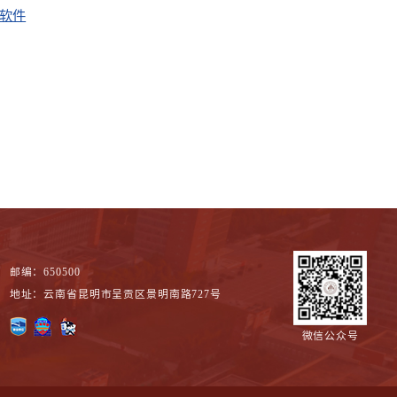
软件
邮编：650500
地址：云南省昆明市呈贡区景明南路727号
微信公众号