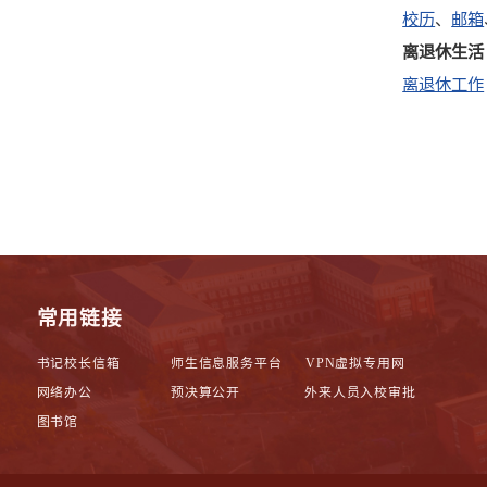
校历
、
邮箱
离退休生活
离退休工作
常用链接
书记校长信箱
师生信息服务平台
VPN虚拟专用网
网络办公
预决算公开
外来人员入校审批
图书馆