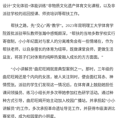
设计“文化体验+体能训练”非物质文化遗产体育文化课程，以及非
派驻学校的巡回授课、师资培训等帮扶工作。
帮扶之路，先“交心”再“教学”。2023年昆明理工大学体育学
院首批派驻带队教师张瀚中感慨颇深，“帮扶的当地多数学校实行
寄宿制，小小年纪面对与家人的分离难免会有一些情绪在，作为
帮扶老师，以自身擅长的体育为纽带，既做课堂良师，更做生活
益友，将孩子们对体育的纯粹热爱融入成长的方方面面。”
“小小讲解员”曲尼旺姆就是典型案例之一。那时，三年级的
曲尼旺姆还是个内向的女孩，被人关注到时，便会面红耳赤、神
情慌张。派驻的学生们发现这一情况后，在体育课上鼓励她担任
课间领操员、练习小组长并多次带她参加红色研学活动。通过种
种方式引导，曲尼旺姆开始主动加入校园广播站，并承担起“小小
讲解员”的工作，多次承担革命遗址导览工作，并获得市级演讲比
赛奖项，成为校园里的小明星。