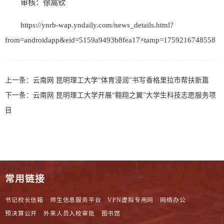
审核：徐嵩钦
https://ynrb-wap.yndaily.com/news_details.html?
from=androidapp&eid=5159a9493b8fea17×tamp=1759216748558
上一条：
云南网 昆明理工大学“体育浸润”书写香格里拉市帮扶新篇
下一条：
云南网 昆明理工大学开展“翱翔之翼”大学生科技志愿服务项
目
常用链接
书记校长信箱
师生信息服务平台
VPN虚拟专用网
网络办公
预决算公开
外来人员入校审批
图书馆