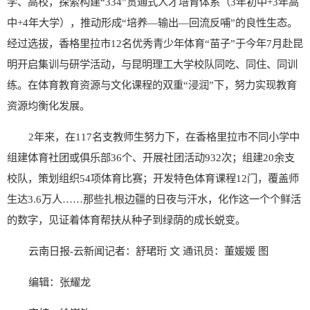
学、高校，探索构建“334”贯通式人才培育体系（3年初中+3年高
中+4年大学），推动形成“培养—输出—回流反哺”的良性生态。
经过选拔，香格里拉市12名优秀青少年体育“苗子”于今年7月赴昆
明开启集训与研学活动，与昆明理工大学校队同吃、同住、同训
练。在体育教育资源与文化课程的双重“浸润”下，努力实现教育
资源均衡化发展。
2年来，在117名支教师生努力下，在香格里拉市不同小学中
组建体育社团或俱乐部36个、开展社团活动932次；组建20余支
校队，策划组织54项体育比赛；开发特色体育课程12门，覆盖师
生达3.6万人……那些扎根边疆的日夜与汗水，化作这一个个鲜活
的数字，见证着体育帮扶从种子到绿荫的成长蜕变。
云南日报-云新闻记者：舒珺珩 文 通讯员：董媛媛 图
编辑：张耀龙