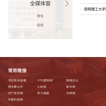
全媒体窗
昆明理工大学
微信
视频
常用链接
书记校长信箱
VPN虚拟网
网络办公
预决算公开
人民网
新华网
共产党员网
学习强国
光明网
中国科技网