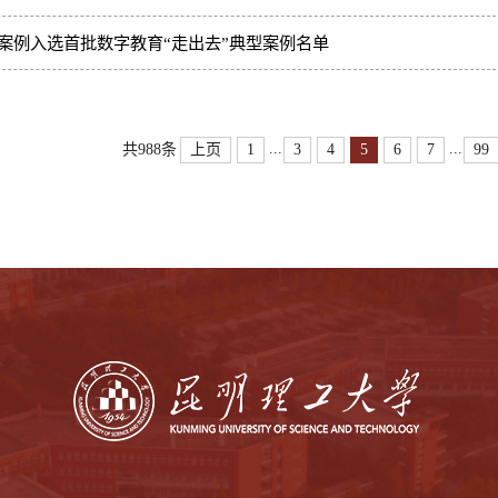
案例入选首批数字教育“走出去”典型案例名单
...
...
上页
1
3
4
5
6
7
99
共988条