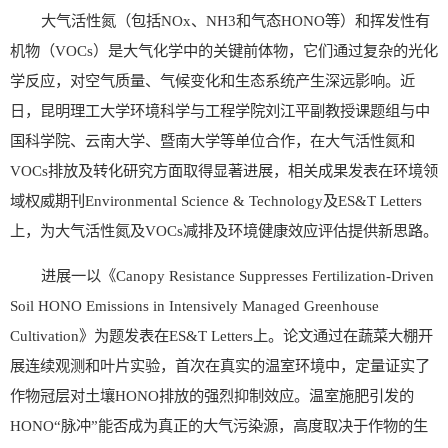
大气活性氮（包括NOx、NH3和气态HONO等）和挥发性有
机物（VOCs）是大气化学中的关键前体物，它们通过复杂的光化
学反应，对空气质量、气候变化和生态系统产生深远影响。近
日，昆明理工大学环境科学与工程学院刘江平副教授课题组与中
国科学院、云南大学、暨南大学等单位合作，在大气活性氮和
VOCs排放及转化研究方面取得显著进展，相关成果发表在环境领
域权威期刊Environmental Science & Technology及ES&T Letters
上，为大气活性氮及VOCs减排及环境健康效应评估提供新思路。
进展一以《Canopy Resistance Suppresses Fertilization-Driven
Soil HONO Emissions in Intensively Managed Greenhouse
Cultivation》为题发表在ES&T Letters上。论文通过在蔬菜大棚开
展连续观测和叶片实验，首次在真实的温室环境中，定量证实了
作物冠层对土壤HONO排放的强烈抑制效应。温室施肥引发的
HONO“脉冲”能否成为真正的大气污染源，高度取决于作物的生