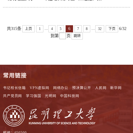
...
...
6
共315条
6/32
上页
1
4
5
7
8
32
下页
到第
页
跳转
常用链接
书记校长信箱
VPN虚拟网
网络办公
预决算公开
人民网
新华网
共产党员网
学习强国
光明网
中国科技网
邮编：650500