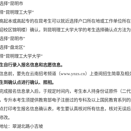
选择“昆明市
择“昆明理工大学”
高起本或高起专的在昆考生可以就近选择户口所在地或工作单位所在
迎校区锦明楼）确认，到昆明理工大学大学的考生选择确认点方法为
选择“昆明市”
选择“盘龙区”
择“昆明理工大学大学”
生自行录入报名信息和志愿信息。
信息前，要先在云南招考频道（
www.ynzs.cn
）上查阅招生简章及相关
生到确认点进行确认、照相。
完成报名信息录入后，于规定时间内，考生本人持身份证原件（二代
，专升本考生须提供教育部电子注册过的专科及以上国民教育系列的
点打印考生报名信息确认表，考生要认真核对所有信息，核对无误后
修改。
地址：翠湖北路小吉坡