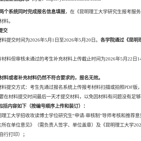
两个系统同时完成报名信息填报
，在
《昆明理工大学研究生
报考服务
材料。
提交
材料提交时间为
202
6
年
5
月
1
日至
202
6
年
5
月
20
日
。
各学院通过
《昆明
传材料但审核未通过
的考生补充材料
上传
截止时间
为
202
6
年
5
月
22
日
1
材料
或者补充
材料
仍然不符合要求的，
报名无效。
材料提交方式：考生先通过报名系统上传报考材料扫描或拍照
PDF
版
要在材料提交时间最后一天才提交材料，以免因材料有问题没有足够
包括内容如下
（按编号顺序上传和装订）
：
明理工大学招收攻读博士学位研究生
“申请
-
审核制”导师考核和推荐意
生所在单位意见》（需负责人签字、单位盖章）及《昆明理工大学
20
自行打印
）；