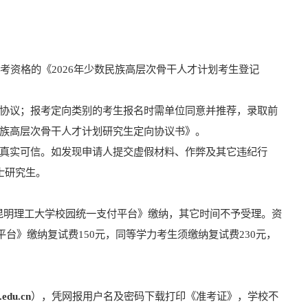
报考资格的《
202
6
年少数民族高层次骨干人才计划考生登记
协议；报考定向类别的考生报名时需
单位同意并推荐
，录取前
族高层次骨干人才计划研究生定向协议书
》
。
真实可信。如发现申请人提交虚假材料、作弊及其它违纪行
士研究生。
昆明理工大学校园统一支付平台》缴纳，其它时间不予受理。
资
平台》缴纳
复试费
150
元，同等学力考生须缴纳复试费
230
元，
.edu.cn
）
，凭网报用户名及密码下载打印《准考证》，学校不