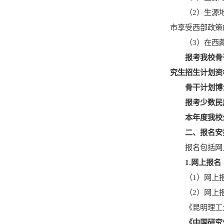
（
2
）
生源
市享受西部政策
（
3
）
在西
报考我校骨
究生招生计划资
骨干计划
博
报考少数民
本年度我校
二、报名
安
报名包括网
1.
网上报名
（
1
）网上
（
2
）网上
《昆明理工
《中国研究