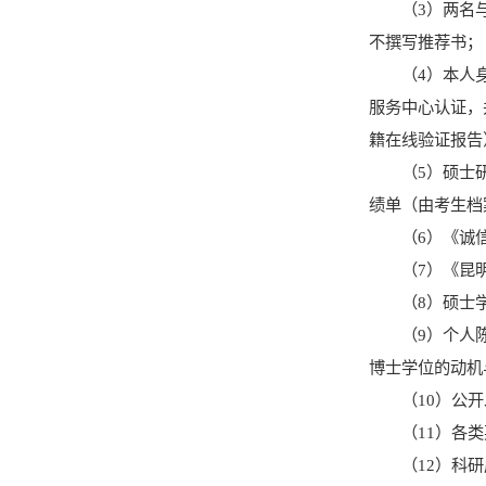
（
3
）两名
不撰写推荐书；
（
4
）本人
服务中心认证，
籍在线验证报告
（
5
）硕士
绩单（由考生档
（
6
）《诚
（
7
）《昆
（
8
）
硕士
（
9
）个人
博士学位的动机
（
10
）公开
（
11
）各类
（
12
）科研