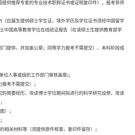
需提供推荐专家的
专业技术职称
证书或证明复印件
）
，报考导师
书（应届生提供硕士学生证，境外学历及学位证书须经中国留学
士中国高等教育
学位
在线验证报告
（在读硕士生提供
教育部
学
部门提供，并加盖公章
；
同等学力报考不需提交）、本科阶段成
单位人事或组织工作部门审核盖章
)
；
力报考不需提交）；
究的简要经历，攻读博士学位期间拟进行的科学研究设想，攻读
）；
截图）；
）；
力的相关材料等（须提供原件核查，复印件留存）；