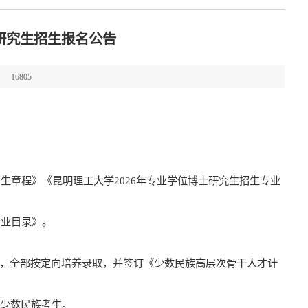
士研究生招生报名公告
16805
招生
章程
》《昆明理工大学
202
6
年
专业学位
博士研究生
招生
专业
专业目录》。
，全部按定向培养录取，并签订《
少数民族高层次骨干人才计
的少数民族考生。