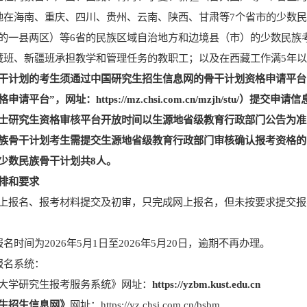
地在海南、重庆、四川、贵州、云南、陕西、甘肃等
7
个
省市的少数
的一县两区）等
6
省的民族区域自治地方和边境县（市）的少数民族
藏班、新疆班承担教学和管理任务的教职工；
以及
在西藏工作满
5
年以
干计划
的考生
须通过中国研究生招生信息网的骨干计划资格申请平台
格申请平台”，网址：
https://mz.chsi.com.cn/mzjh/stu/
）提交申请信
士
研究生资格审核平台开放时间以生源地省级教育行政部门公告为准
族骨干计划考生需提交生源地省级教育行政部门审核确认报考资格的
少数民族骨干计划共
8
人。
排
和要求
上报名
、
报考材料提交及初审，只完成网上报名，但未按要求提交报
报名时间为
202
6
年
5
月
1
日至
202
6
年
5
月
20
日，逾期不再办理。
报名系统：
大学
研究生报考服务系统
》网址
：
https://yzbm.kust.edu.cn
生招生信息网》
网址
：
https://yz.chsi.com.cn/bsbm