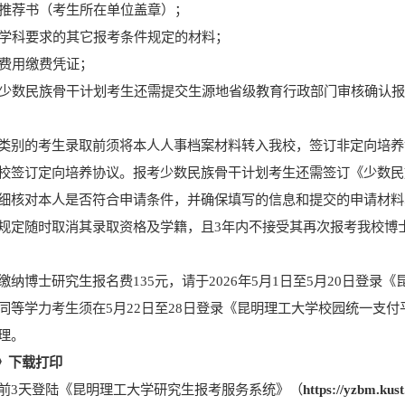
推荐书（
考生所在单位
盖章）
；
学科要求的其它报考条件规定的材料；
费用缴费凭证；
少数民族骨干计划考生
还
需提交生源地省级教育行政部门审核确认
类别的考生录取前须将本人人事档案材料转入我校，签订非定向培养
校签订定向培养协议。
报考少数民族骨干计划考生
还
需签订
《
少数民
细核对本人是否符合申请条件，并确保填写的信息和提交的申请材料
规定随时取消其录取资格及学籍，
且
3
年内不接受其再次报考我校博
缴纳博士研究生
报名
费
135
元，请于
202
6
年
5
月
1
日至
5
月
20
日登录《
同等学力考生须在
5
月
22
日
至
28
日登录
《昆明理工大学校园统一支付
理
。
》
下载打印
前
3
天登陆《昆明理工大学
研究生报考服务系统
》
（
https://yzbm.kust