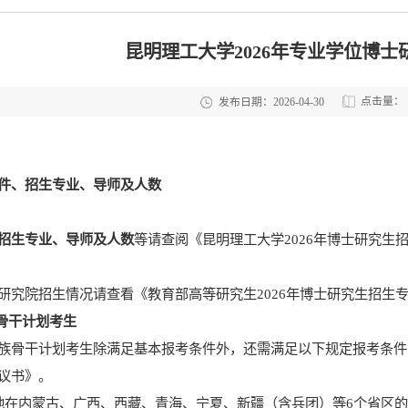
昆明理工大学2026年专业学位博
点击量：
发布日期：2026-04-30
件、
招生专业
、
导师
及人数
招生专业
、
导师
及人数
等请查阅《昆明理工大学
202
6
年博士
研究生
研究院招生情况请查看《教育部高等研究生
2026
年博士研究生招生
骨干计划考生
族骨干计划考生除满足基本报考条件外，还需满足以下规定报考条件
议书
》。
地在内蒙古、广西、西藏、青海、宁夏、新疆（含兵团）等
6
个
省区