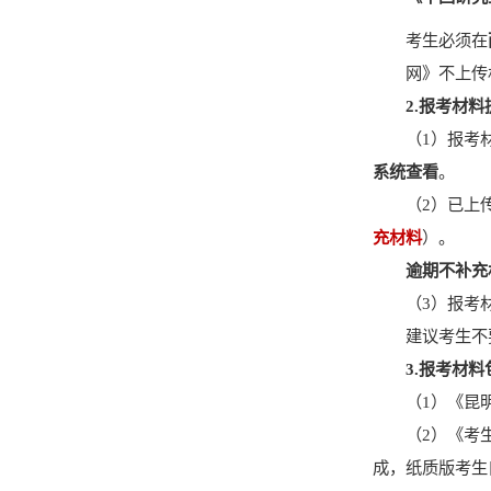
考生
必
须在
网》不上传
2.
报考材料
（
1
）报考
系统
查看
。
（
2
）
已
上
充材料
）
。
逾期不补充
（3）
报考
建议考生不
3.
报考材料
（
1
）
《昆
（
2
）《考
成，纸质版考生