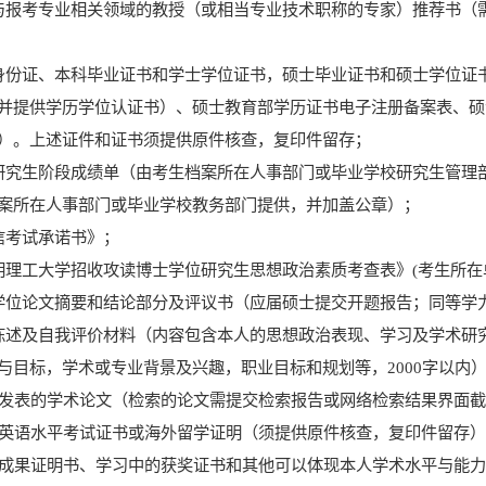
与报考
专业
相关领域的教授（或相当专业技术职称的专家
）
推荐书
（
身份证、本科毕业证
书
和学士学位证书，硕士毕业证书和硕士学位证
并提供
学历
学位认证书）、硕士教育部学历证书电子注册备案表、
硕
）
。上述
证件和证书须提供原件核查，复印件留存；
研究生阶段成绩单（由考生档案所在人事部门或毕业学校研究生管理
案所在人事部门或毕业学校教务部门提供，并加盖公章）；
信考试承诺书》；
明理工大学招收攻读博士学位研究生思想政治素质考查表》
(
考生所在
学位论文摘要和结论部分及评议书
（应届硕士提交开题报告
；
同等学
陈述及自我评价材料（内容包含本人的思想政治表现、学习及学术研
与目标，学术或专业背景及兴趣，职业目标和规划等，
2000
字以内
发表的学术论文（检索的论文需提交检索报告或
网络
检索
结果界面
英语水平考试证书或海外留学证明（须提供原件核查，复印件留存
成果证明书、学习中的获奖证书和其他可以体现本人学术水平与能