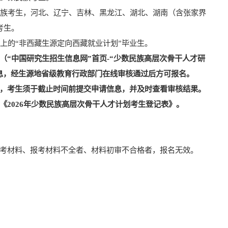
民族考生，河北、辽宁、吉林、黑龙江、湖北、湖南（含张家界
考生。
上的“非西藏生源定向西藏就业计划”毕业生。
（
“中国研究生招生信息网”首页
-
“少数民族高层次骨干人才研
息，经生源地省级教育行政部门在线审核通过后方可报名。
，考生须于截止时间前提交申请信息，并及时查看审核结果。
《
202
6
年少数民族高层次骨干人才计划考生登记表》。
考材料
、
报考材料不全者、材料初审不合格者，报名无效。