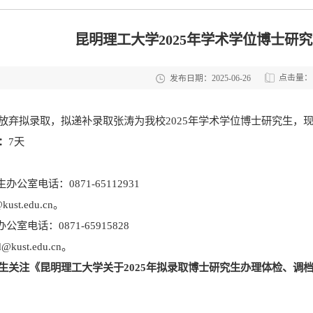
昆明理工大学2025年学术学位博士研
点击量：
发布日期：2025-06-26
放弃
拟录取，拟
递补
录取张涛
为我校
202
5
年
学术学位
博士研究生，
：
7
天
生办公室电话：
0871-65112931
kust.edu.cn
。
办公室电话：
0871-65915828
d@kust.edu.cn
。
生
关注《
昆明理工大学关于
202
5
年拟录取博士研究生办理体检、调