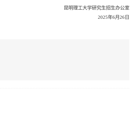
昆明理工大学研究生招生办公室
202
5
年
6
月
26
日