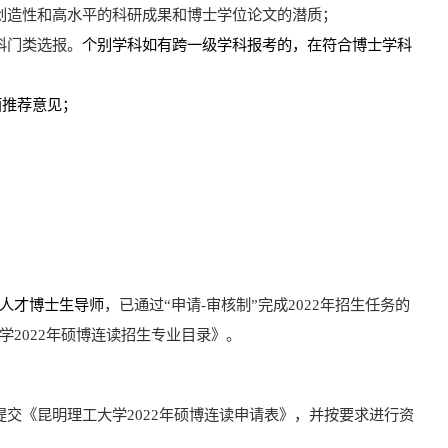
创造性和高水平的科研成果和博士学位论文的潜
质；
科门类选报。
个别学科如有跨一级学科报考的，在符合博士学科
面推荐意见；
人才博士生导师
，已通过“申请
-
审核制”完成
2022
年招生任务的
学
2022
年硕博连读招生专业目录》。
提交
《昆明理工大学
2022
年硕博连读申请表》，并按要求进行资