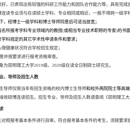
质好，已表现出有较强的科研工作能力和团队合作能力等，具有完成
博连读专业须与在读硕士学科、专业相同或相近，一般不得跨一级学
下，经博士一级学科和博士导师同意后可适当放宽；
两名所报考学科专业领域内的教授
(
或相当专业技术职称的专家
)
的书
考学科规定的
其它
学术性申请条件
和要求
；
心理健康状况符合学校招生规定；
意并按要求进行报考资格审查。
象
为昆明理工大学
2019
级、
2020
级在读全日制硕士研究生。
业、导师及招生人数
生导师仅限当年有招生资格的校内博士生导师
和校外两院院士等高端
接收硕博连读招生。
招生专业、导师及招生人数
请查阅《昆明理工大
求
生对照报考基本条件进行自审。符合报考基本条件的考生，
须按要求