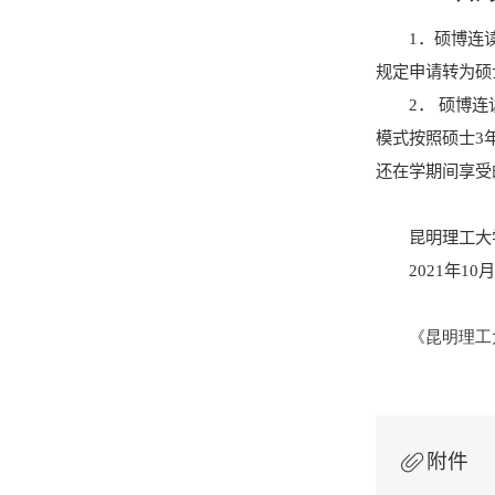
1
．
硕博连
规定申请转为硕
2
． 硕博
模式按照硕士
3
还在学期间享受
昆明理工大
2021
年
10
《昆明理工
附件