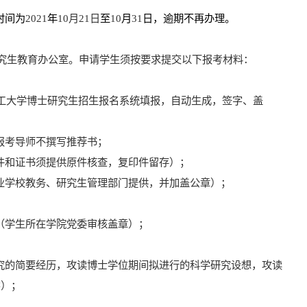
时间为
2021
年
10
月
21
日
至
10
月
31
日，逾期不再办理。
究生教育办公室。
申请学生须按要求提交以下报考材料：
工大学博士研究生招生报名系统填报，自动生成，签字、盖
报考导师不撰写推荐书；
件和证书须提供原件核查，复印件留存
）；
业学校教务、研究生管理部门提供，并加盖公章）；
（学生所在学院党委审核盖章）；
究的简要经历，攻读博士学位期间拟进行的科学研究设想，攻读
字）
；