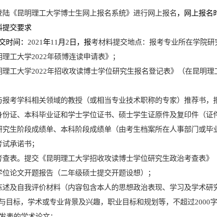
登陆《昆明理工大学博士生网上报名系统》进行网上报名
，网上报名
料提交要求
交时间：
2021
年
11
月
2
日，报
考材料提交地点：报考专业所在学院研
明理工大学
2022
年硕博连读申请表》；
明理工大学
2022
年招收攻读博士学位研究生报名登记表》（在昆明理
与报考学科相关领域的教授（或相当专业技术职称的专家）推荐书，
身份证、本科毕业证和学士学位证书、硕士学生证原件及复印件（
证
研究生阶段成绩单、本科阶段成绩单（由考生档案所在人事部门或毕
考试承诺书；
考查表。提交《昆明理工大学招收攻读博士学位研究生政治考查表》
学位论文开题报告（二年级硕士
提交
开题设想）；
陈述及自我评价材料
（
内容包含本人的思想政治表现、学习及学术研
与目标，学术或专业背景及兴趣，职业目标和规划等，
不超过
2000
发表的学术论文；