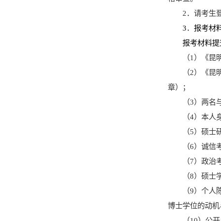
2
．
请考生
3
．
报考材
报考材料提
（
1
）《昆
（
2
）《昆
章）；
（
3
）两名
（
4
）本人
（
5
）硕士
（
6
）诚信
（
7
）政治
（
8
）硕士
（
9
）
个人
博士学位的动机
（
10
）公开