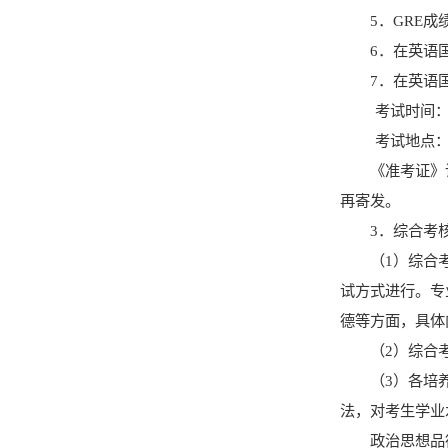
5
．
GRE
成
6
．
在英语
7
．
在英语
考试时间
考试地点
《准考证》
再寄发。
3
．
综合考
（
1
）综合
试方式进行。
专
德等方面，具体
（
2
）综合
（
3
）各培
法，对考生学业
政治思想品