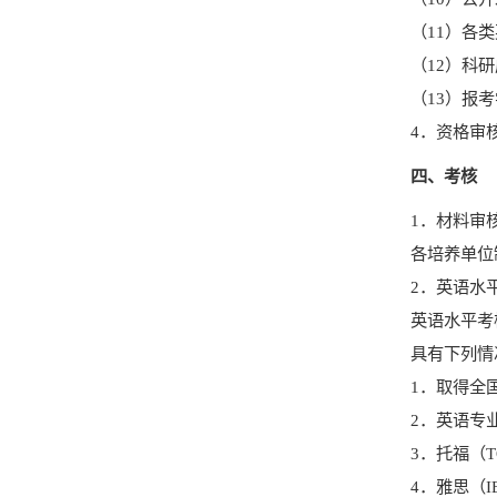
（
11
）
各类
（
12
）科研
（
13
）报考
4
．
资格审
四、
考核
1
．
材料审
各培养单位
2
．
英语水
英语水平考
具有下列情
1
．
取得
全
2
．
英语专
3
．
托福（
T
4
．
雅思（
I