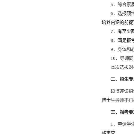
5
．
综合素
6
．
选报硕
培养内涵的前提
7
．
有至少
8
．
满足报
9
．
身体和
10
．
导师同
本次选拔对
二、
招生专
硕博连读招
博士生导师不再
三、报考要
1
．
申请学
格审查。