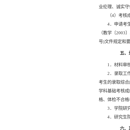
业伦理、诚实守
（
4
）考核
4
．
申请考
（教学〔
2003
〕
号
)
文件规定和
五、
1
．
材料审
2
．
录取工
考生的录取综合
学科基础考核成
格、体检不合格
3
．
学院研
4
．
研究生
六、