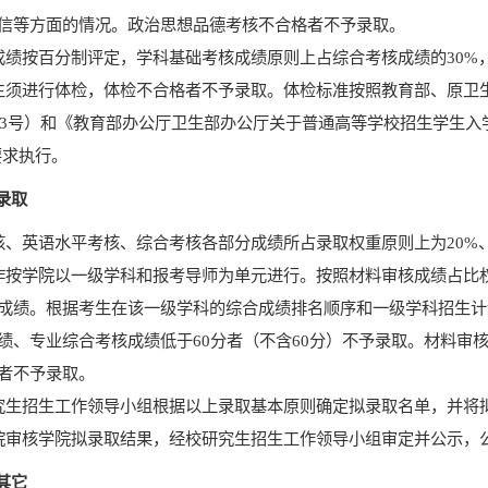
信等方面的情况。政治
思想品德考核不合格者不予录取
。
成绩
按百分制评定，
学科基础考核成绩原则上占综合考核成绩的
30%
生须进行体检，体检不合格者不予录取。
体检标准按照教育部、原卫
3
号）和《教育部办公厅卫生部办公厅关于普通高等学校招生学生入
要求执行。
录取
核、英语水平考核、综合考核各部分成绩所占录取权重原则上为
20%
作按学院以一级学科和报考导师为单元进行。按照材料审核成绩占比
成绩。根据考生在该一级学科的综合成绩排名顺序和一级学科招生计
绩、专业综合考核成绩低于
60
分者
（不含
60
分）
不予录取。材料审
者不予录取。
究生招生工作领导小组根据以上录取基本原则确定拟录取名单，并将
院审核学院拟录取结果，经校研究生招生工作领导小组审定并公示，
其它