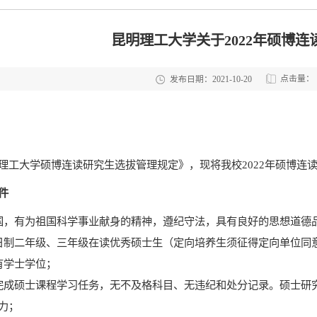
昆明理工大学关于2022年硕博
点击量：
发布日期：2021-10-20
理工大学硕博连读研究生选拔管理规定》，现将我校
2022
年硕博连
件
国，有为祖国科学事业献身的精神，遵纪守法，具有良好的思想道德
日制二年级、三年级在读优秀硕士生（定向培养生须征得定向单位同
有学士学位；
完成硕士课程学习任务，无不及格科目、无违纪和处分记录。硕士研
力；