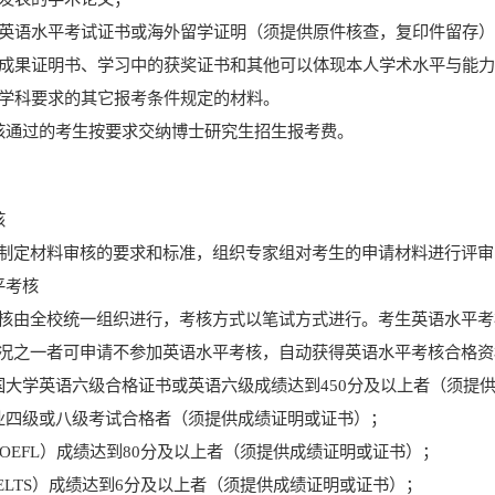
英语水平考试证书或海外留学证明
（须提供原件核查，复印件留存
成果证明书、学习中的获奖证书和其他可以体现本人学术水平与能
学科要求的其它报考条件规定的材料。
核通过的考生按要求交纳博士研究生招生报考费。
核
制定材料审核的要求和标准，组织专家组对考生的申请材料进行评审
平考核
核由全校统一组织进行，
考核方式以笔试方式进行。
考生英语水平考
况之一者可申请不参加英语水平考核，自动获得英语水平考核合格资
国大学英语六级
合格证书或英语六级成绩达到
450
分
及以上者（须提
业四级或八级考试合格者（须提供成绩证明或证书）；
OEFL
）成绩达到
80
分及以上者（须提供成绩证明或证书）；
ELTS
）成绩达到
6
分及以上者（须提供成绩证明或证书）；