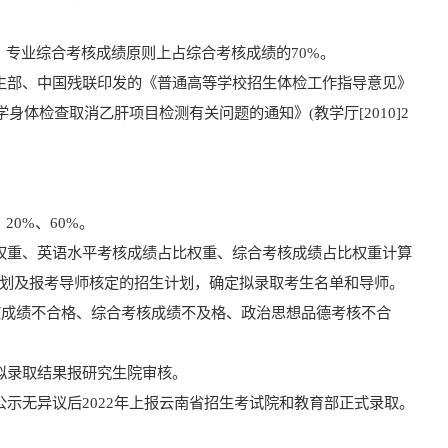
，
专业综合考核成绩
原则上占综合考核成绩的
70%
。
生部、中国残联印发的《普通高等学校招生体检工作指导意见》
学身体检查取消乙肝项目检测有关问题的通知》
(
教学厅
[2010]2
、
20%
、
60%
。
权重、英语水平考核成绩占比权重、综合考核成绩占比权重计算
划及报考导师核定的招生计划，确定拟录取考生名单和导师。
核成绩不合格、综合考核成绩不及格、政治思想品德考核不合
拟录取结果报研究生院审核。
公示无异议后
2022
年上报云南省招生考试院和教育部正式录取。