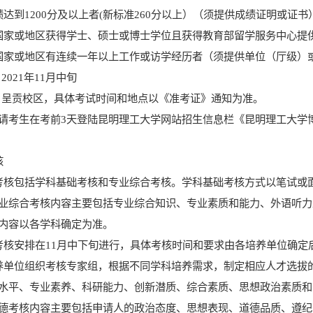
绩达到
1200
分及以上者
(
新标准
260
分以上）（须提供成绩证明或证书
国家或地区获得学士、硕士或博士学位且获得教育部留学服务中心提
国家或地区有连续一年以上工作或访学经历者（须提供单位（厅级）
：
2021
年
11
月中旬
：呈贡校区，具体考试时间和地点
以《准考证》通知为准。
请考生在考前
3
天登陆昆明理工大学网站招生信息栏《昆明理工大学
核
考核包括
学科基础考核和专业综合考核。
学科基础考核方式以
笔试或
业综合考核内容主要包括专业综合知识、专业素质和能力、外语听力
内容以各学科确定为准。
考核安排在
11
月中下旬进行，具体考核时间和要求由各培养单位确定
养单位组织考核专家组，根据不同学科培养需求，制定相应人才选拔
水平、专业素养、科研能力、创新潜质、综合素质、思想政治素质和
德考核内容主要包括申请人的
政治态度、思想表现、道德品质、遵纪