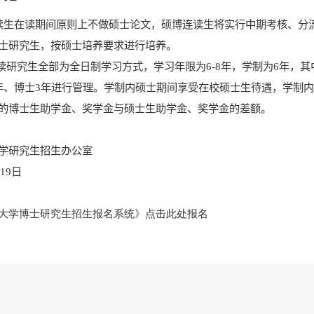
读生在读期间原则上不做硕士论文，硕博连读生将实行中期考核、分
士研究生，按硕士培养要求进行培养。
连读研究生全部为全日
制学习方式，学习年限为
6-8
年，学制为
6
年，其
年、博士
3
年进行管理。学制内硕士期间享受在校硕士生待遇，学制内
的博士生助学金、奖学金与硕士生助学金、奖学金的差额。
学研究生招生办公室
月
19
日
大学博士研究生招生报名系统》点击此处报名