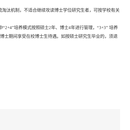
流淘汰机制，不适合继续攻读博士学位研究生者，可按学校有关
中“
2+4
”培养模式按照硕士
2
年、博士
4
年进行管理，“
3+3
” 培养
博士期间享受在校博士生待遇
。如按硕士研究生毕业的，须退