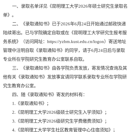
一、录取名单详见《昆明理工大学
202
6
年硕士研究生录取名
单》。
二、《录取通知书》
已
于
202
6
年
6
月
24
日
开始
通过邮政快递
陆续
寄出。已与学院确定自取或在《昆明理工大学研究生报考服
务系统》（访问网址：
https://yzbm.kust.edu.cn/logon
）寄送地址
管理中注明自取《录取通知书》的同学，请于
6
月
24
日后与录取
专业所在学院研究生教育办公室联系自取。
三、《录取通知书》由各学院负责发放，寄发情况查询及其
他有关《录取通知书》发放事宜请同学联系录取专业所在学院研
究生教育办公室。
四、随《录取通知书》寄发的材料有：
1.
《录取通知书》；
2.
《昆明理工大学
202
6
级硕士研究生入学须知》；
3.
《昆明理工大学
202
6
级研究生
学费
缴费须知》；
4
.
《昆明理工大学学生社区
教育管理中心住宿
须知》；