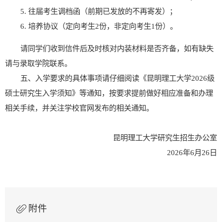
5
.
往届考生调档函（前期已发放的不再寄发）
；
6
.
培养协议（定向考生
2
份，非定向考生
1
份）。
请同学们收到信件后及时核对内装材料是否齐备，如有缺失
请与录取学院联系。
五、入学要求的具体事项请仔细阅读《昆明理工大学
202
6
级
硕
士研究生入学须知》
等通知
，按要求提前做好相应准备和办理
相关手续
，
并关注学校官网发布的相关通知。
昆明理工大学研究生招生办公室
202
6
年
6
月
26
日
附件