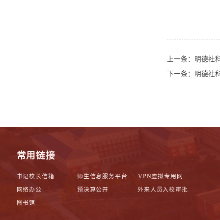
上一条：
明德社
下一条：
明德社
常用链接
书记校长信箱
师生信息服务平台
VPN虚拟专用网
网络办公
预决算公开
外来人员入校审批
图书馆