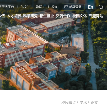
邮箱登录
息服务平台
在校生
教职工
校友
队伍
人才培养
科学研究
招生就业
交流合作
校园文化
专题网站
>
>
校园看点
学术
正文