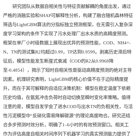
研究团队从数据自相关性与特征贡献解耦的角度出发，通过
严格的消融实验和SHAP可解释性分析，构建了融合随机森林特征
筛选与LightGBM算法的分指标独立预测框架，在无需引入复杂深
度学习架构的条件下实现了污水处理厂出水水质的高精度预测。
框架在单厂小时级数据上展现出优异的预测性能，COD、NH4+-
N、TN的测试集R2均超过0.99，TP达到0.9599。剥离历史滞后特
征后，模型性能发生断崖式衰减（COD的R2从0.9968降
至-0.4854），揭示了短时自相关性是驱动高精度预测的绝对主导
因素。机理研究表明，LightGBM的核心价值不在于边际精度提
升，而在于其可解释的自适应决策机制：模型在稳定温度下依赖
历史均值，在氨氮冲击负荷时自动切换至瞬时变化率策略。值得
注意的是，模型自发学会了进水COD与出水TN的负相关性，与活
性污泥模型中“反硝化需易降解碳源”的理论高度吻合。研究还结
合多步预测时效分析，明确了1–6小时的有效预测窗口。相关工
作为评估高度自相关时间序列下机器学习的真实预测能力提供了