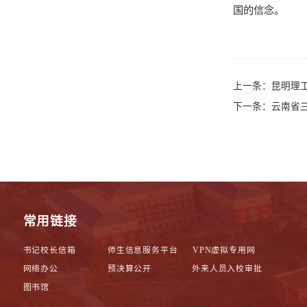
国的信念。
上一条：
昆明理
下一条：
云南省
常用链接
书记校长信箱
师生信息服务平台
VPN虚拟专用网
网络办公
预决算公开
外来人员入校审批
图书馆