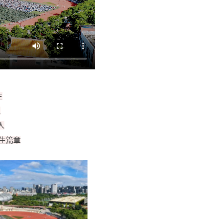
生
生
人
生篇章