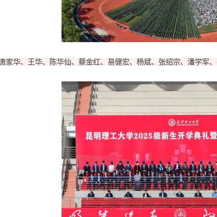
唐家华、王华、陈华仙、蔡金红、易健宏、杨斌、张绍宗、潘学军、