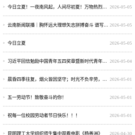
今日立夏！一夜南风起，人间尽初夏！万物热烈，顺颂时祺，岁岁夏安！
2026-05-05
云南新闻联播｜胸怀远大理想矢志拼搏奋斗 谱写无愧于时代和人民的青春华章 习近平总书记的回信激励云南各界青年奋勇前行
2026-05-05
今日立夏
2026-05-05
习近平回信勉励中国青年五四奖章暨新时代青年先锋奖获奖者代表
2026-05-04
晨昏四季往复，烟火皆因坚守；时光不负辛劳，平凡亦有荣光！五一劳动节，致敬奋斗的你！
2026-05-01
五一劳动节！致敬奋斗的你！
2026-05-01
祝每一位校园劳动者节日快乐！！！
2026-05-01
昆明理工大学组织师生集中观看电影《杨善洲》
2026-04-30