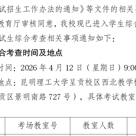
试
招
生
工
作
办
法
的
通
知
》
等
文
件
的
相
关
教
育
厅
审
核
同
意
，
我
校
现
已
进
入
学
生
综
试
生
综
合
考
查
相
关
事
项
通
知
如
下
：
合
考
查
时
间
及
地
点
时
间
：
年
月
日
（
星
期
日
）
:
2
0
2
6
4
1
2
9
0
地
点
：
昆
明
理
工
大
学
呈
贡
校
区
西
北
教
学
贡
区
景
明
南
路
号
）
，
具
体
考
试
教
室
7
2
7
考
场
教
室
号
教
室
人
数