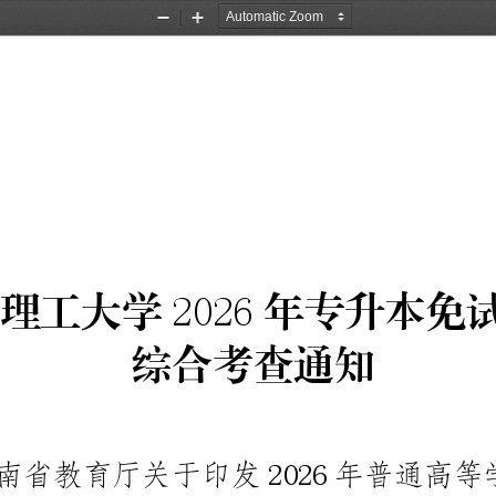
Zoom
Zoom
Out
In
理
工
大
学
年
专
升
本
免
2
0
2
6
综
合
考
查
通
知
南
省
教
育
厅
关
于
印
发
年
普
通
高
等
2
0
2
6