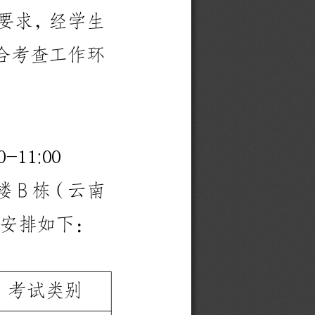
要
求
，
经
学
生
合
考
查
工
作
环
-
:
0
1
1
0
0
楼
B
栋
（
云
南
安
排
如
下
：
考
试
类
别