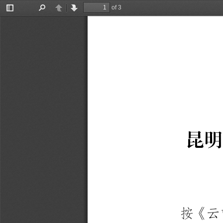
of 3
Toggle
Find
Previous
Next
Sidebar
昆
明
按
《
云