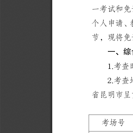
一
考
试
和
免
个
人
申
请
、
节
，
现
将
免
一
、
综
.
考
查
1
.
考
查
2
省
昆
明
市
呈
考
场
号