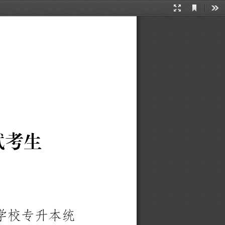
Current
Presentation
Too
View
Mode
试
考
生
学
校
专
升
本
统